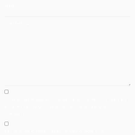
WEB
COMENTARIO
*
GUARDA MI NOMBRE, CORREO ELECTRÓNICO Y WEB EN
ESTE NAVEGADOR PARA LA PRÓXIMA VEZ QUE
COMENTE.
RECIBIR UN CORREO ELECTRÓNICO CON LOS