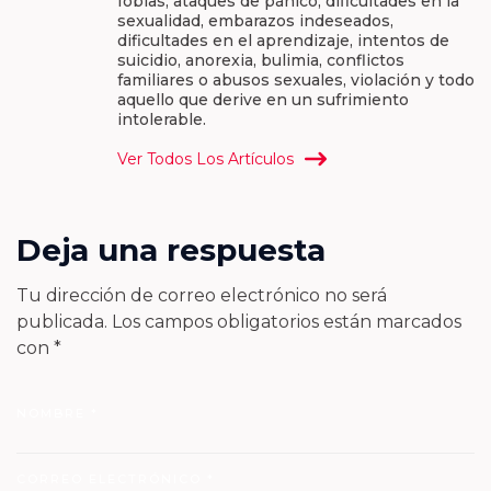
fobias, ataques de pánico, dificultades en la
sexualidad, embarazos indeseados,
dificultades en el aprendizaje, intentos de
suicidio, anorexia, bulimia, conflictos
familiares o abusos sexuales, violación y todo
aquello que derive en un sufrimiento
intolerable.
Ver Todos Los Artículos
Deja una respuesta
Tu dirección de correo electrónico no será
publicada.
Los campos obligatorios están marcados
con
*
NOMBRE
*
CORREO ELECTRÓNICO
*