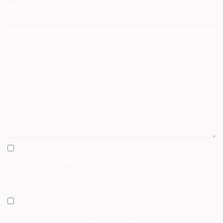
WEB
COMENTARIO
*
GUARDA MI NOMBRE, CORREO ELECTRÓNICO Y WEB EN
ESTE NAVEGADOR PARA LA PRÓXIMA VEZ QUE
COMENTE.
RECIBIR UN CORREO ELECTRÓNICO CON LOS