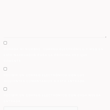
GUARDA MI NOMBRE, CORREO ELECTRÓNICO Y WEB EN
ESTE NAVEGADOR PARA LA PRÓXIMA VEZ QUE
COMENTE.
RECIBIR UN CORREO ELECTRÓNICO CON LOS
SIGUIENTES COMENTARIOS A ESTA ENTRADA.
RECIBIR UN CORREO ELECTRÓNICO CON CADA NUEVA
ENTRADA.