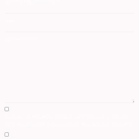
CORREO ELECTRÓNICO
*
WEB
COMENTARIO
*
GUARDA MI NOMBRE, CORREO ELECTRÓNICO Y WEB EN
ESTE NAVEGADOR PARA LA PRÓXIMA VEZ QUE COMENTE.