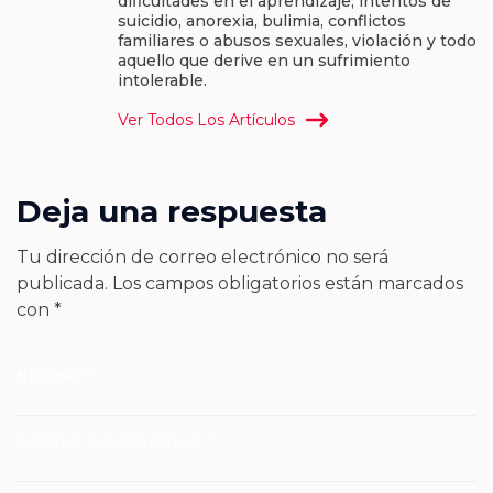
dificultades en el aprendizaje, intentos de
suicidio, anorexia, bulimia, conflictos
familiares o abusos sexuales, violación y todo
aquello que derive en un sufrimiento
intolerable.
Ver Todos Los Artículos
Deja una respuesta
Tu dirección de correo electrónico no será
publicada.
Los campos obligatorios están marcados
con
*
NOMBRE
*
CORREO ELECTRÓNICO
*