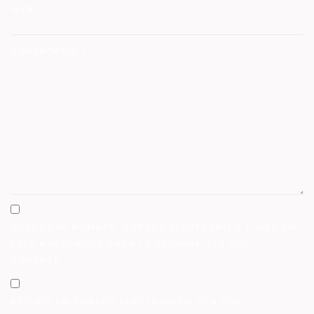
WEB
COMENTARIO
*
GUARDA MI NOMBRE, CORREO ELECTRÓNICO Y WEB EN
ESTE NAVEGADOR PARA LA PRÓXIMA VEZ QUE
COMENTE.
RECIBIR UN CORREO ELECTRÓNICO CON LOS