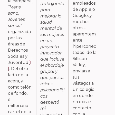
la campaña
empleados
trabajando
“Mens
de Apple o
para
sana,
Google, y
mejorar la
Jóvenes
muchos
salud
sanos”
otros -
mental de
organizada
aparentem
las mujeres
por las
ente
en un
áreas de
hiperconec
proyecto
Derechos
tados- de la
innovador
Sociales y
Sillicon
que incluye
Juventud
[1
Valley,
el abordaje
]
. Del otro
envían a
grupal y
lado de la
sus
que por sus
acera, y
vástagos a
raíces
como telón
un colegio
psicoanalíti
de fondo,
en donde
cas
el
no existe
despertó
millonario
contacto
mi
cartel de la
con la
curiosidad.