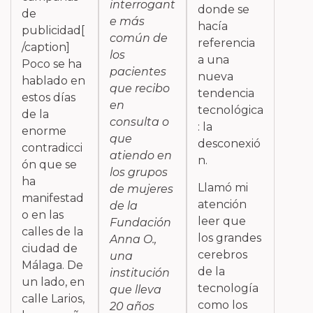
interrogant
donde se
de
e más
hacía
publicidad[
común de
referencia
/caption]
los
a una
Poco se ha
pacientes
nueva
hablado en
que recibo
tendencia
estos días
en
tecnológica
de la
consulta o
: la
enorme
que
desconexió
contradicci
atiendo en
n.
ón que se
los grupos
ha
Llamó mi
de mujeres
manifestad
atención
de la
o en las
leer que
Fundación
calles de la
los grandes
Anna O.,
ciudad de
cerebros
una
Málaga. De
de la
institución
un lado, en
tecnología
que lleva
calle Larios,
como los
20 años