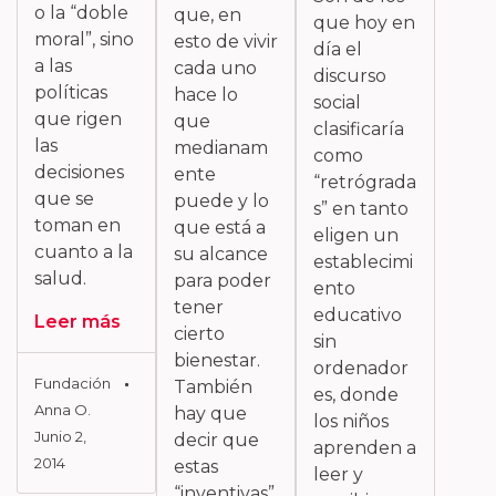
o la “doble
que, en
que hoy en
moral”, sino
esto de vivir
día el
a las
cada uno
discurso
políticas
hace lo
social
que rigen
que
clasificaría
las
medianam
como
decisiones
ente
“retrógrada
que se
puede y lo
s” en tanto
toman en
que está a
eligen un
cuanto a la
su alcance
establecimi
salud.
para poder
ento
tener
educativo
Leer más
cierto
sin
bienestar.
ordenador
Fundación
También
es, donde
Anna O.
hay que
los niños
Junio 2,
decir que
aprenden a
2014
estas
leer y
“inventivas”