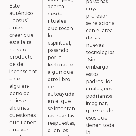
personas
Este
abarca
cuya
auténtico
desde
profesión
“lapsus”, -
rituales
se relaciona
quiero
que tocan
con el área
creer que
lo
de las
esta falta
espiritual,
nuevas
ha sido
pasando
tecnologías
producto
por la
. Sin
de del
lectura de
embargo,
inconscient
algún que
estos
e de
otro libro
padres -los
alguien-
de
cuales, nos
pone de
autoayuda
podríamos
relieve
en el que
imaginar,
algunas
se intentan
que son de
cuestiones
rastrear las
esos que
que tienen
respuestas,
tienen toda
que ver
o -en los
la