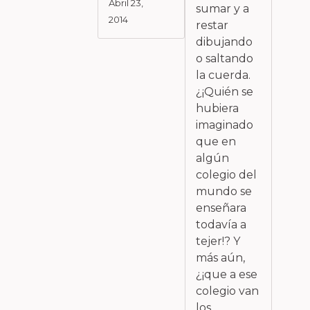
Abril 23,
sumar y a
2014
restar
dibujando
o saltando
la cuerda.
¿¡Quién se
hubiera
imaginado
que en
algún
colegio del
mundo se
enseñara
todavía a
tejer!? Y
más aún,
¿¡que a ese
colegio van
los