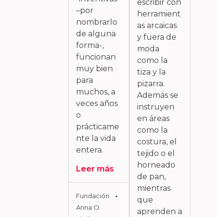
escribir con
–por
herramient
nombrarlo
as arcaicas
de alguna
y fuera de
forma-,
moda
funcionan
como la
muy bien
tiza y la
para
pizarra.
muchos, a
Además se
veces años
instruyen
o
en áreas
prácticame
como la
nte la vida
costura, el
entera.
tejido o el
horneado
Leer más
de pan,
mientras
Fundación
que
Anna O.
aprenden a