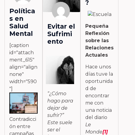
?
Política
s en
Salud
Evitar el
Pequeña
Mental
Sufrimi
Reflexión
ento
sobre las
[caption
Relaciones
id="attach
Actuales
ment_615"
Hace unos
align="align
días tuve la
none"
oportunida
width="590
d de
"]
“¿Cómo
encontrar
hago para
me con
dejar de
una noticia
sufrir?”
del diario
Contradicci
Este suele
Le
ón entre
ser el
Monde
[1]
campañas