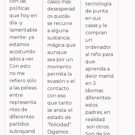
con las
casos más
tecnología
políticas
desesperad
de punta
que hoy en
os quizás-
en sus
día -y
se recurre
casas y le
lamentable
a alguna
compran
mente- ya
sustancia
un
estamos
mágica que
ordenador
acostumbr
aunque
al niño para
ados a ver.
sea por un
que
Con esto
momento
aprenda a
no me
permita la
decir mamá
refiero sólo
evasión o el
en 3
a las peleas
contacto
idiomas
entre
con eso
diferentes-
representa
que tanto
estos
ntes de
se ansía: el
padres, en
diferentes
estado de
realidad
partidos
“felicidad”.
son otros.
subrayand
Digamos
Son de los