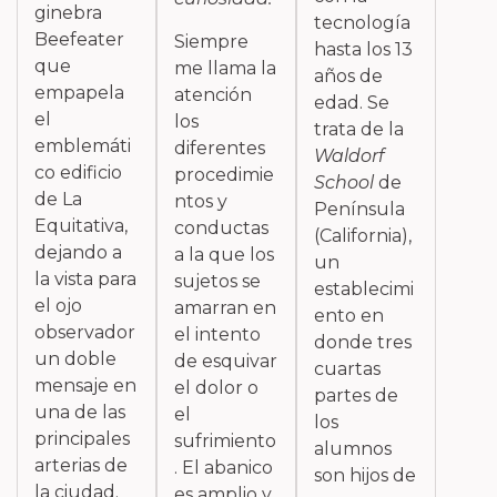
ginebra
tecnología
Beefeater
Siempre
hasta los 13
que
me llama la
años de
empapela
atención
edad. Se
el
los
trata de la
emblemáti
diferentes
Waldorf
co edificio
procedimie
School
de
de La
ntos y
Península
Equitativa,
conductas
(California),
dejando a
a la que los
un
la vista para
sujetos se
establecimi
el ojo
amarran en
ento en
observador
el intento
donde tres
un doble
de esquivar
cuartas
mensaje en
el dolor o
partes de
una de las
el
los
principales
sufrimiento
alumnos
arterias de
. El abanico
son hijos de
la ciudad.
es amplio y