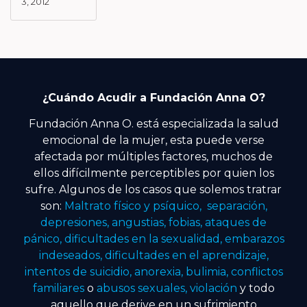
3, 2012
¿Cuándo Acudir a Fundación Anna O?
Fundación Anna O. está especializada la salud
emocional de la mujer, esta puede verse
afectada por múltiples factores, muchos de
ellos difícilmente perceptibles por quien los
sufre. Algunos de los casos que solemos tratrar
son:
Maltrato físico y psíquico, separación,
depresiones, angustias, fobias, ataques de
pánico, dificultades en la sexualidad, embarazos
indeseados, dificultades en el aprendizaje,
intentos de suicidio, anorexia, bulimia, conflictos
familiares
o
abusos sexuales, violación
y todo
aquello que derive en un sufrimiento