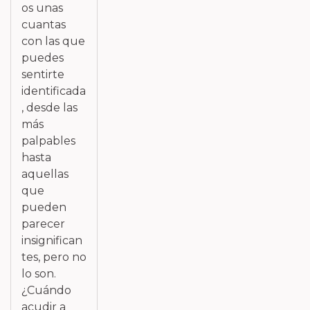
os unas
cuantas
con las que
puedes
sentirte
identificada
, desde las
más
palpables
hasta
aquellas
que
pueden
parecer
insignifican
tes, pero no
lo son.
¿Cuándo
acudir a