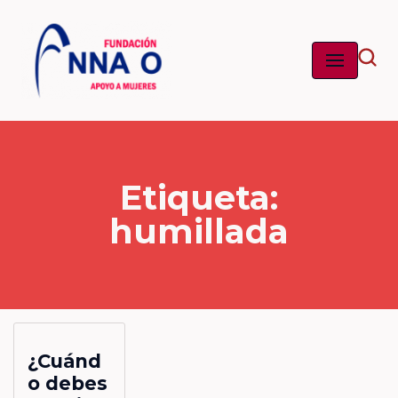
Saltar
al
contenido
Etiqueta:
humillada
¿Cuánd
o debes