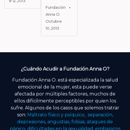
E 12, 2013
Fundación
Anna O.
Octubre
10, 2013
¿Cuándo Acudir a Fundación Anna O?
Fundación Anna O. está especializada la salud
emocional de la mujer, esta puede verse
afectada por múltiples factores, muchos de
ellos difícilmente perceptibles por quien los
sufre. Algunos de los casos que solemos tratrar
son:
Maltrato físico y psíquico, separación,
depresiones, angustias, fobias, ataques de
pánico, dificultades en la sexualidad, embarazos