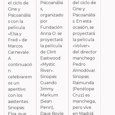
Psicoanálisi
del ciclo de
el ciclo de
s,
Cine y
Cine y
organizado
Psicoanálisi
Psicoanálisi
por
s. En esta
s con la
Fundación
ocasión, se
película
Anna O. se
proyectará
«Elsa y
proyectará
la película
Fred » de
la película
«Volver»
Marcos
de Clint
del director
Carnevale.
Eastwood
manchego
A
«Mystic
Pedro
continuació
River».
Almodóvar.
n
Sinopsis:
Sinopsis:
celebrarem
Cuando
Raimunda
os un
Jimmy
(Penélope
aperitivo
Markum
Cruz) es
con los
(Sean
manchega,
asistentes.
Penn),
pero vive
Sinopsis:
Dave Boyle
en Madrid.
Elsa, que