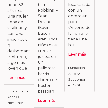
(Tim
Está casada
tiene 82
Robbins) y
con un
años, es
Sean
obrero en
una mujer
Devine
paro
llena de
(Kevin
(Antonio de
vitalidad y
Bacon)
la Torre) y
con una
eran unos
tiene una
imaginació
niños que
hija
n
crecían
desbordant
Leer más
juntos en
e. Alfredo,
un
algo más
peligroso
Fundación
joven que
barrio
Anna O.
Leer más
obrero de
Septiembr
Boston,
E 17, 2013
pasaban
Fundación
Anna O.
Leer más
Noviembr