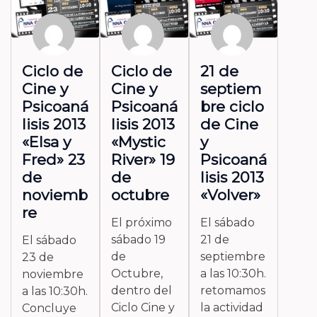
Ciclo de
Ciclo de
21 de
Cine y
Cine y
septiem
Psicoaná
Psicoaná
bre ciclo
lisis 2013
lisis 2013
de Cine
«Elsa y
«Mystic
y
Fred» 23
River» 19
Psicoaná
de
de
lisis 2013
noviemb
octubre
«Volver»
re
El próximo
El sábado
sábado 19
21 de
El sábado
de
septiembre
23 de
Octubre,
a las 10:30h.
noviembre
dentro del
retomamos
a las 10:30h.
Ciclo Cine y
la actividad
Concluye