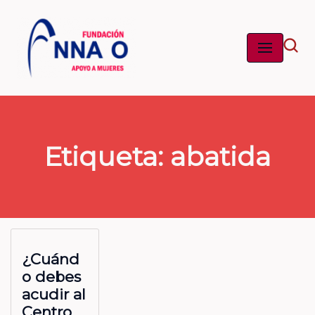
Saltar
al
contenido
Etiqueta: abatida
¿Cuánd
o debes
acudir al
Centro