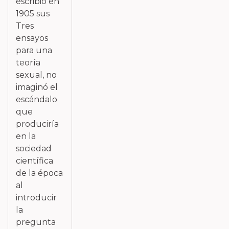
escribió en
1905 sus
Tres
ensayos
para una
teoría
sexual, no
imaginó el
escándalo
que
produciría
en la
sociedad
científica
de la época
al
introducir
la
pregunta