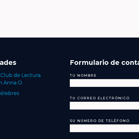
dades
Formulario de cont
 Club de Lectura
TU NOMBRE
n Anna O.
élebres
TU CORREO ELECTRÓNICO
SU NÚMERO DE TELÉFONO