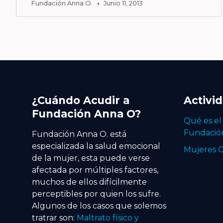
Fundación Anna O.
Junio 11, 2013
¿Cuándo Acudir a
Activi
Fundación Anna O?
Qué es el
Fundació
Fundación Anna O. está
especializada la salud emocional
Mujeres C
de la mujer, esta puede verse
afectada por múltiples factores,
muchos de ellos difícilmente
perceptibles por quien los sufre.
Algunos de los casos que solemos
tratrar son:
Maltrato físico y