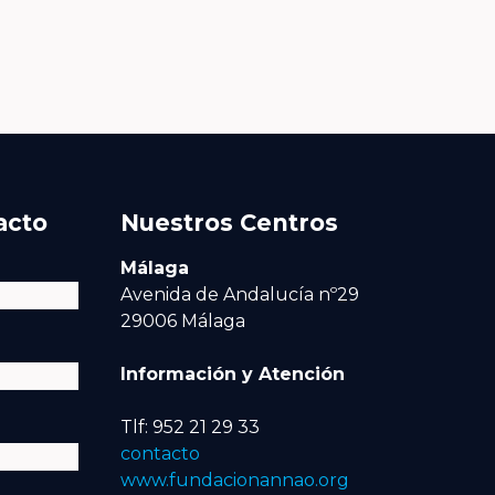
acto
Nuestros Centros
Málaga
Avenida de Andalucía nº29
29006 Málaga
Información y Atención
Tlf: 952 21 29 33
contacto
www.fundacionannao.org