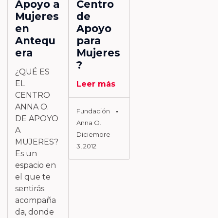
Apoyo a
Centro
Mujeres
de
en
Apoyo
Antequ
para
era
Mujeres
?
¿QUÉ ES
EL
Leer más
CENTRO
ANNA O.
Fundación
DE APOYO
Anna O.
A
Diciembre
MUJERES?
3, 2012
Es un
espacio en
el que te
sentirás
acompaña
da, donde