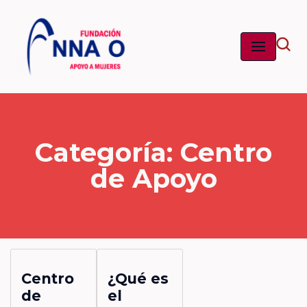
Saltar
al
contenido
Categoría: Centro
de Apoyo
Centro
¿Qué es
de
el