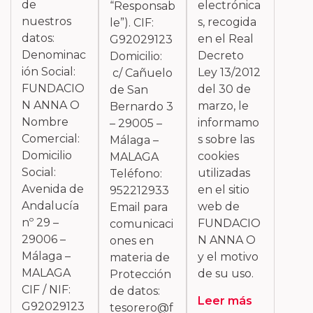
de
electrónica
“Responsab
nuestros
s, recogida
le”). CIF:
datos:
en el Real
G92029123
Denominac
Decreto
Domicilio:
ión Social:
Ley 13/2012
c/ Cañuelo
FUNDACIO
del 30 de
de San
N ANNA O
marzo, le
Bernardo 3
Nombre
informamo
– 29005 –
Comercial:
s sobre las
Málaga –
Domicilio
cookies
MALAGA
Social:
utilizadas
Teléfono:
Avenida de
en el sitio
952212933
Andalucía
web de
Email para
nº 29 –
FUNDACIO
comunicaci
29006 –
N ANNA O
ones en
Málaga –
y el motivo
materia de
MALAGA
de su uso.
Protección
CIF / NIF:
de datos:
Leer más
G92029123
tesorero@f