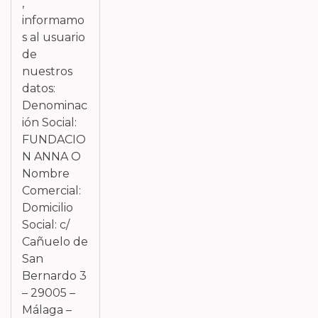
,
informamo
s al usuario
de
nuestros
datos:
Denominac
ión Social:
FUNDACIO
N ANNA O
Nombre
Comercial:
Domicilio
Social: c/
Cañuelo de
San
Bernardo 3
– 29005 –
Málaga –