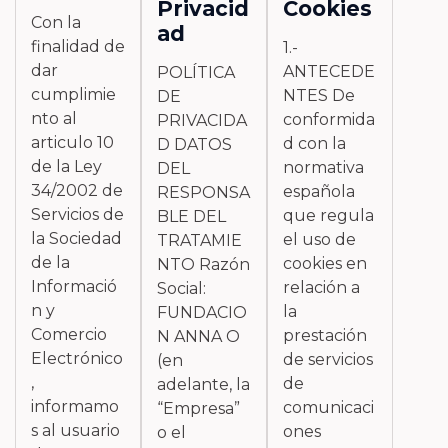
Privacid
Cookies
Con la
ad
finalidad de
1.-
dar
ANTECEDE
POLÍTICA
cumplimie
NTES De
DE
nto al
conformida
PRIVACIDA
articulo 10
d con la
D DATOS
de la Ley
normativa
DEL
34/2002 de
española
RESPONSA
Servicios de
que regula
BLE DEL
la Sociedad
el uso de
TRATAMIE
de la
cookies en
NTO Razón
Informació
relación a
Social:
n y
la
FUNDACIO
Comercio
prestación
N ANNA O
Electrónico
de servicios
(en
,
de
adelante, la
informamo
comunicaci
“Empresa”
s al usuario
ones
o el