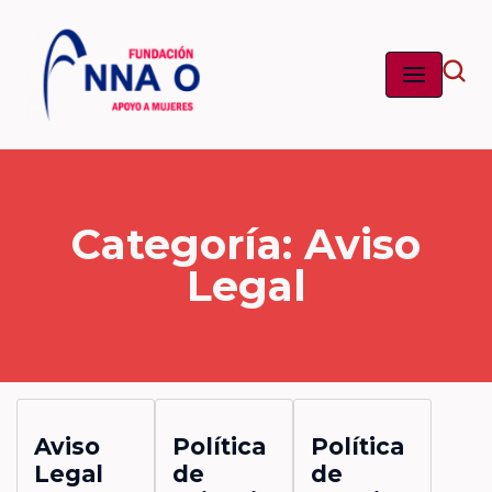
Saltar
al
contenido
Categoría: Aviso
Legal
Aviso
Política
Política
Legal
de
de