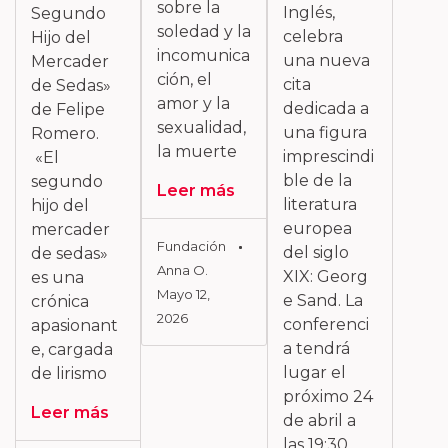
sobre la
Inglés,
Segundo
soledad y la
celebra
Hijo del
incomunica
una nueva
Mercader
ción, el
cita
de Sedas»
amor y la
dedicada a
de Felipe
sexualidad,
una figura
Romero.
la muerte
imprescindi
«El
ble de la
segundo
Leer más
literatura
hijo del
europea
mercader
Fundación
del siglo
de sedas»
Anna O.
XIX: Georg
es una
Mayo 12,
e Sand. La
crónica
2026
conferenci
apasionant
a tendrá
e, cargada
lugar el
de lirismo
próximo 24
Leer más
de abril a
las 19:30