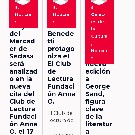
a
,
a
,
s
«El
La
El ciclo
Noticia
Noticia
Célebr
Segund
Tregua
Mujeres
s
s
es de
o Hijo
de
Célebre
la
del
Benede
s de la
Cultura
Mercad
tti
Cultura
,
er de
protago
dedica
Noticia
Sedas»
niza el
su
s
será
El Club
nueva
analizad
de
edición
o en la
Lectura
a
nueva
Fundaci
George
cita del
ón Anna
Sand,
Club de
O.
figura
Lectura
clave
El Club de
Fundaci
de la
Lectura de
ón Anna
literatur
la
O. el 17
a
Fundación