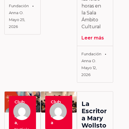
horas en
Fundación
la Sala
Anna O.
Ámbito
Mayo 25,
Cultural
2026
Leer más
Fundación
Anna O.
Mayo 12,
2026
Club
Club
La
de
de
Escritor
Lectur
Lectur
a Mary
a
,
a
Wollsto
El Club
Qué es