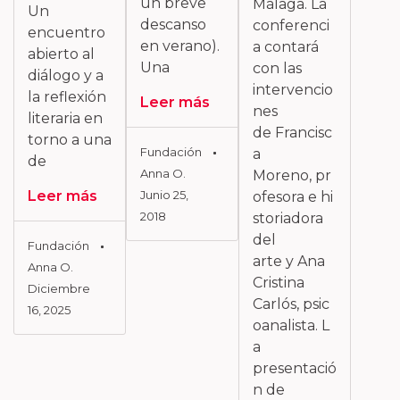
un breve
Málaga. La
Un
descanso
conferenci
encuentro
en verano).
a contará
abierto al
Una
con las
diálogo y a
intervencio
la reflexión
Leer más
nes
literaria en
de Francisc
torno a una
Fundación
a
de
Anna O.
Moreno, pr
Leer más
Junio 25,
ofesora e hi
2018
storiadora
del
Fundación
arte y Ana
Anna O.
Cristina
Diciembre
Carlós, psic
16, 2025
oanalista. L
a
presentació
n de