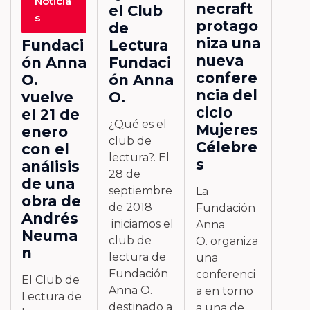
Noticia
necraft
de
el Club
s
protago
Lectura
de
niza una
Fundaci
Lectura
nueva
ón Anna
Fundaci
confere
O.
ón Anna
ncia del
vuelve
O.
ciclo
el 21 de
¿Qué es el
Mujeres
enero
club de
Célebre
con el
lectura?. El
s
análisis
28 de
de una
septiembre
La
obra de
de 2018
Fundación
Andrés
iniciamos el
Anna
Neuma
club de
O. organiza
n
lectura de
una
Fundación
conferenci
El Club de
Anna O.
a en torno
Lectura de
destinado a
a una de