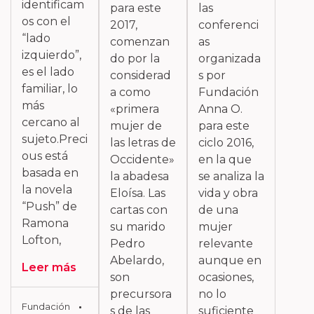
identificam
para este
las
os con el
2017,
conferenci
“lado
comenzan
as
izquierdo”,
do por la
organizada
es el lado
considerad
s por
familiar, lo
a como
Fundación
más
«primera
Anna O.
cercano al
mujer de
para este
sujeto.Preci
las letras de
ciclo 2016,
ous está
Occidente»
en la que
basada en
la abadesa
se analiza la
la novela
Eloísa. Las
vida y obra
“Push” de
cartas con
de una
Ramona
su marido
mujer
Lofton,
Pedro
relevante
Abelardo,
aunque en
Leer más
son
ocasiones,
precursora
no lo
Fundación
s de las
suficiente