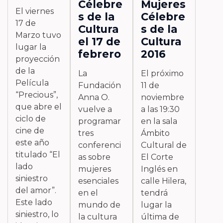
Célebre
Mujeres
El viernes
s de la
Célebre
17 de
Cultura
s de la
Marzo tuvo
el 17 de
Cultura
lugar la
febrero
2016
proyección
de la
La
El próximo
Película
Fundación
11 de
“Precious”,
Anna O.
noviembre
que abre el
vuelve a
a las 19:30
ciclo de
programar
en la sala
cine de
tres
Ámbito
este año
conferenci
Cultural de
titulado “El
as sobre
El Corte
lado
mujeres
Inglés en
siniestro
esenciales
calle Hilera,
del amor”.
en el
tendrá
Este lado
mundo de
lugar la
siniestro, lo
la cultura
última de