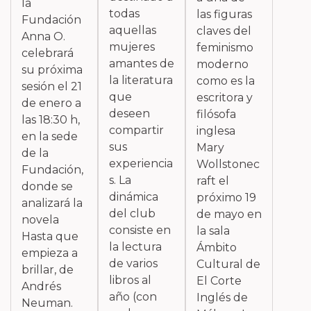
la
todas
las figuras
Fundación
aquellas
claves del
Anna O.
mujeres
feminismo
celebrará
amantes de
moderno
su próxima
la literatura
como es la
sesión el 21
que
escritora y
de enero a
deseen
filósofa
las 18:30 h,
compartir
inglesa
en la sede
sus
Mary
de la
experiencia
Wollstonec
Fundación,
s. La
raft el
donde se
dinámica
próximo 19
analizará la
del club
de mayo en
novela
consiste en
la sala
Hasta que
la lectura
Ámbito
empieza a
de varios
Cultural de
brillar, de
libros al
El Corte
Andrés
año (con
Inglés de
Neuman.